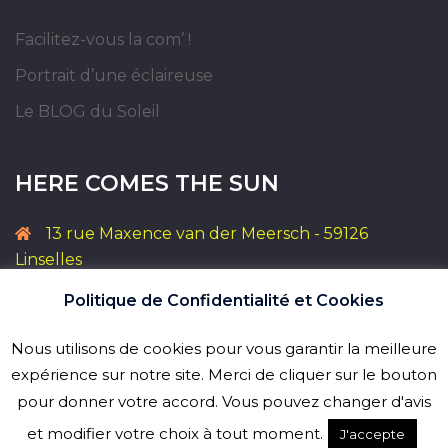
Facilitez-vous la com’ !
Portrait d’une éclaireuse
Le BLOG du Soleil
HERE COMES THE SUN
13 rue Maxence van der Meersch - 59126
Linselles
+33 6 08 53 55 71
Politique de Confidentialité et Cookies
aline@souslesoleilexactement.fr
Nous utilisons de cookies pour vous garantir la meilleure
expérience sur notre site. Merci de cliquer sur le bouton
pour donner votre accord. Vous pouvez changer d'avis
et modifier votre choix à tout moment.
J'accepte
© 2026 Sous le soleil exactement !. Proudly